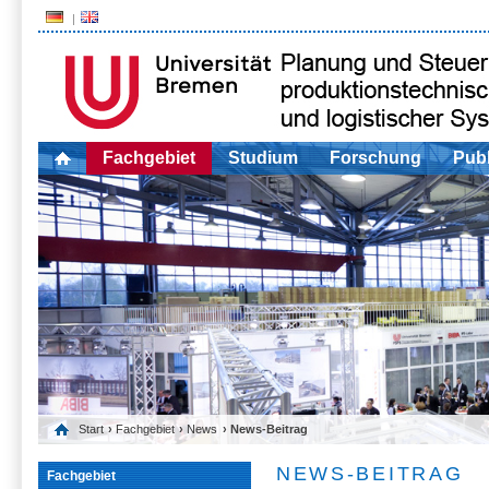
Fachgebiet
Studium
Forschung
Publ
Start
›
Fachgebiet
›
News
› News-Beitrag
NEWS-BEITRAG
Fachgebiet