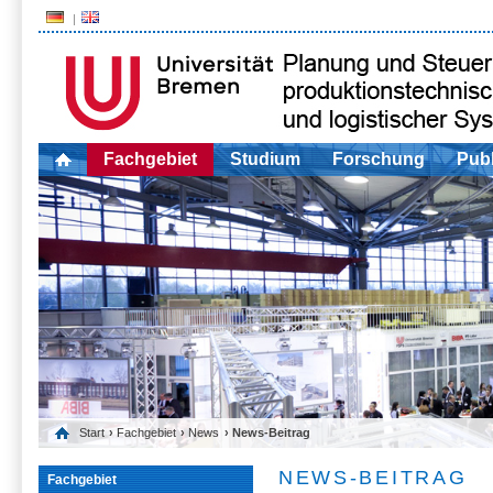
Fachgebiet
Studium
Forschung
Publ
Start
›
Fachgebiet
›
News
› News-Beitrag
NEWS-BEITRAG
Fachgebiet