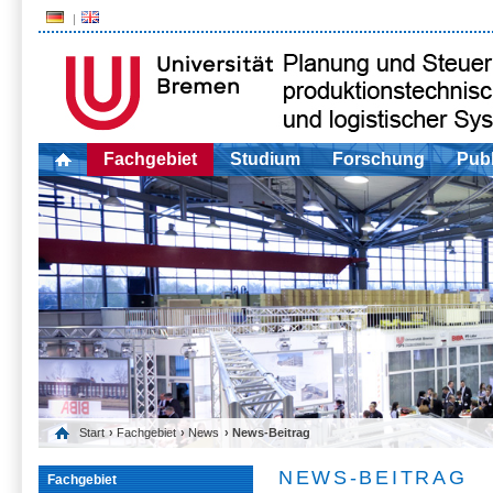
Fachgebiet
Studium
Forschung
Publ
Start
›
Fachgebiet
›
News
› News-Beitrag
NEWS-BEITRAG
Fachgebiet