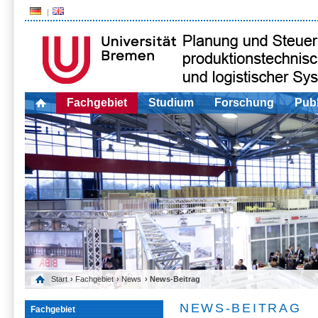
Fachgebiet
Studium
Forschung
Publ
Start
›
Fachgebiet
›
News
› News-Beitrag
NEWS-BEITRAG
Fachgebiet