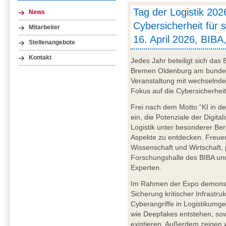
Tag der Logistik 202
News
Cybersicherheit für s
Mitarbeiter
16. April 2026, BIB
Stellenangebote
Kontakt
Jedes Jahr beteiligt sich das
Bremen Oldenburg am bundesw
Veranstaltung mit wechselnd
Fokus auf die Cybersicherheit 
Frei nach dem Motto “KI in der
ein, die Potenziale der Digital
Logistik unter besonderer Ber
Aspekte zu entdecken. Freuen
Wissenschaft und Wirtschaft,
Forschungshalle des BIBA un
Experten.
Im Rahmen der Expo demonstri
Sicherung kritischer Infrastru
Cyberangriffe in Logistikumg
wie Deepfakes entstehen, so
existieren. Außerdem zeigen 