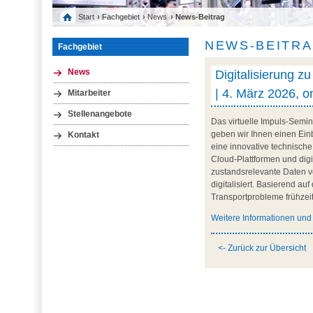
Start
›
Fachgebiet
›
News
› News-Beitrag
NEWS-BEITR
Fachgebiet
Digitalisierung z
News
| 4. März 2026, o
Mitarbeiter
Stellenangebote
Das virtuelle Impuls-Semin
geben wir Ihnen einen Einb
Kontakt
eine innovative technische
Cloud-Plattformen und digi
zustandsrelevante Daten vo
digitalisiert. Basierend au
Transportprobleme frühzeit
Weitere Informationen un
<- Zurück zur Übersicht