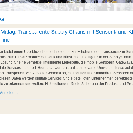
AG
u Mittag: Transparente Supply Chains mit Sensorik und K
nline
ar bietet einen Überblick über Technologien zur Erhöhung der Transparenz in Supp
lick zum Einsatz mobiler Sensorik und künstlicher Intelligenz in der Supply Chain
 Lösung für eine vernetzte, intelligente Lieferkette, die mobile Sensoren, Gateways
tale Services integriert. Hierdurch werden qualitätsrelevante Umwelteinflüsse auf 
n Transporten, wie z. B. die Geolokation, mit mobilen und stationären Sensoren d
f diesen Daten werden digitale Services für die beteiligten Unternehmen bereitgestell
ig zu erkennen und weitere Hilfestellungen für die Sicherung der Produkt- und Proze
d Anmeldung