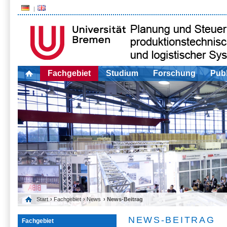
Fachgebiet
Studium
Forschung
Publ
Start
›
Fachgebiet
›
News
› News-Beitrag
NEWS-BEITRAG
Fachgebiet