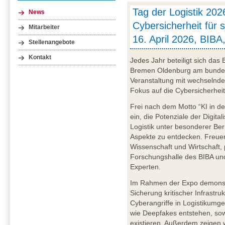
Tag der Logistik 202
News
Cybersicherheit für s
Mitarbeiter
16. April 2026, BIB
Stellenangebote
Kontakt
Jedes Jahr beteiligt sich das
Bremen Oldenburg am bundesw
Veranstaltung mit wechselnd
Fokus auf die Cybersicherheit 
Frei nach dem Motto “KI in der
ein, die Potenziale der Digital
Logistik unter besonderer Ber
Aspekte zu entdecken. Freuen
Wissenschaft und Wirtschaft,
Forschungshalle des BIBA un
Experten.
Im Rahmen der Expo demonstri
Sicherung kritischer Infrastru
Cyberangriffe in Logistikumg
wie Deepfakes entstehen, so
existieren. Außerdem zeigen 