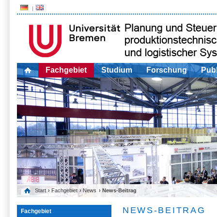
Fachgebiet
Studium
Forschung
Publ
Start
›
Fachgebiet
›
News
› News-Beitrag
NEWS-BEITRAG
Fachgebiet