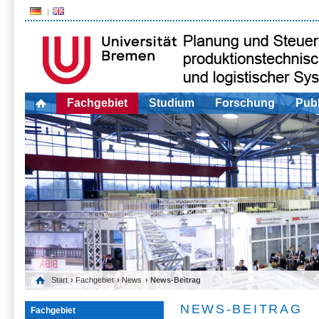
Fachgebiet
Studium
Forschung
Publ
Start
›
Fachgebiet
›
News
› News-Beitrag
NEWS-BEITRAG
Fachgebiet