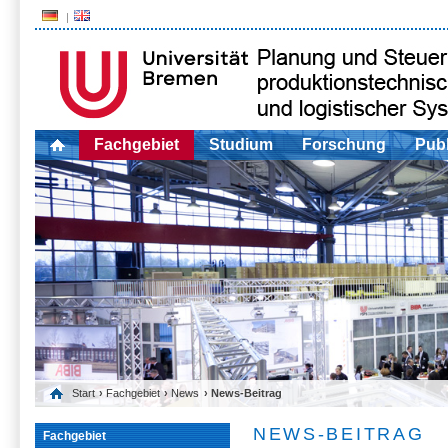
Fachgebiet
Studium
Forschung
Publ
Start
›
Fachgebiet
›
News
› News-Beitrag
NEWS-BEITRAG
Fachgebiet