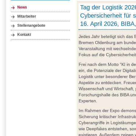
Tag der Logistik 202
News
Cybersicherheit für s
Mitarbeiter
16. April 2026, BIB
Stellenangebote
Kontakt
Jedes Jahr beteiligt sich das
Bremen Oldenburg am bundesw
Veranstaltung mit wechselnd
Fokus auf die Cybersicherheit 
Frei nach dem Motto “KI in der
ein, die Potenziale der Digital
Logistik unter besonderer Ber
Aspekte zu entdecken. Freuen
Wissenschaft und Wirtschaft,
Forschungshalle des BIBA un
Experten.
Im Rahmen der Expo demonstri
Sicherung kritischer Infrastru
Cyberangriffe in Logistikumg
wie Deepfakes entstehen, so
existieren. Außerdem zeigen 