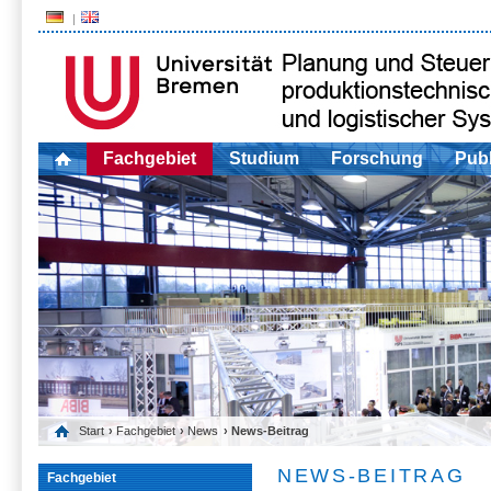
Fachgebiet
Studium
Forschung
Publ
Start
›
Fachgebiet
›
News
› News-Beitrag
NEWS-BEITRAG
Fachgebiet