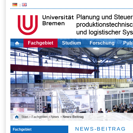
Fachgebiet
Studium
Forschung
Publ
Start
›
Fachgebiet
›
News
› News-Beitrag
NEWS-BEITRAG
Fachgebiet