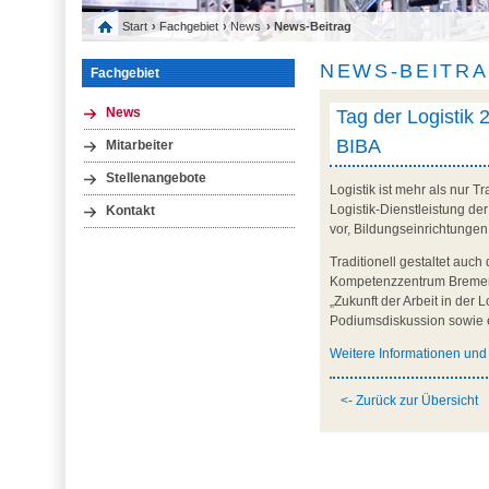
Start
›
Fachgebiet
›
News
› News-Beitrag
NEWS-BEITR
Fachgebiet
Tag der Logistik 2
News
BIBA
Mitarbeiter
Stellenangebote
Logistik ist mehr als nur
Logistik-Dienstleistung der 
Kontakt
vor, Bildungseinrichtungen
Traditionell gestaltet auc
Kompetenzzentrum Bremen 
„Zukunft der Arbeit in der 
Podiumsdiskussion sowie e
Weitere Informationen un
<- Zurück zur Übersicht