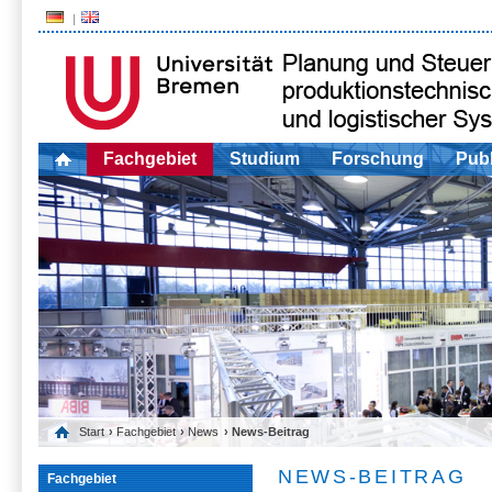
Fachgebiet
Studium
Forschung
Publ
Start
›
Fachgebiet
›
News
› News-Beitrag
NEWS-BEITRAG
Fachgebiet