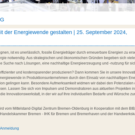
AG
t der Energiewende gestalten | 25. September 2024,
nen, ist es unerlässlich, fossile Energieträger durch erneuerbare Energien zu erset
ergie notwendig. Aus strategischen und ökonomischen Gründen begeben sich viel
ie Suche nach Lösungen, eine nachhaltige Energieerzeugung und -nutzung für si
ffizienter und kostensparender produzieren? Dann kommen Sie in unsere Innovati
 Energiewende in Produktionsunternehmen durch den Einsatz von nachhaltigen En
ktion gelingen kann. Besondere Aufmerksamkeit widmen wir dabei den Potenzialen
sen. Lassen Sie sich von Impulsen und Demonstratoren aus aktuellen Projekten i
die Innovationswerkstatt, in der wir auf Ihre individuellen Bedarfe und Wünsche zu
.
ird vom Mittelstand-Digital Zentrum Bremen-Oldenburg in Kooperation mit dem BIBA
 Handelskammer Bremen - IHK für Bremen und Bremerhaven und der Handwerk
d Anmeldung