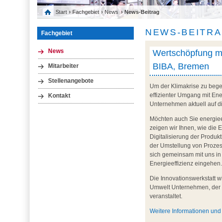
Start
›
Fachgebiet
›
News
› News-Beitrag
NEWS-BEITR
Fachgebiet
Wertschöpfung mi
News
BIBA, Bremen
Mitarbeiter
Stellenangebote
Um der Klimakrise zu begeg
effizienter Umgang mit En
Kontakt
Unternehmen aktuell auf d
Möchten auch Sie energiee
zeigen wir Ihnen, wie die
Digitalisierung der Produ
der Umstellung von Prozes
sich gemeinsam mit uns in 
Energieeffizienz eingehen
Die Innovationswerkstatt w
Umwelt Unternehmen, der
veranstaltet.
Weitere Informationen un