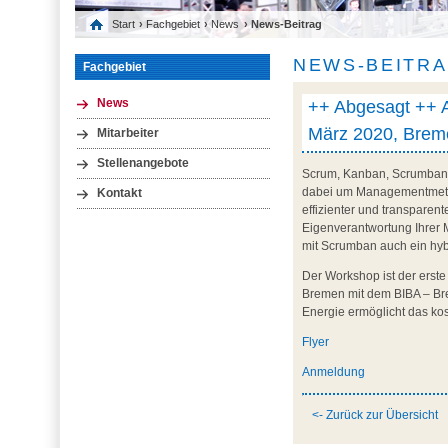
Start
›
Fachgebiet
›
News
› News-Beitrag
NEWS-BEITR
Fachgebiet
++ Abgesagt ++ A
News
März 2020, Brem
Mitarbeiter
Stellenangebote
Scrum, Kanban, Scrumban? 
dabei um Managementmethod
Kontakt
effizienter und transparen
Eigenverantwortung Ihrer 
mit Scrumban auch ein hybr
Der Workshop ist der erst
Bremen mit dem BIBA – Bre
Energie ermöglicht das ko
Flyer
Anmeldung
<- Zurück zur Übersicht