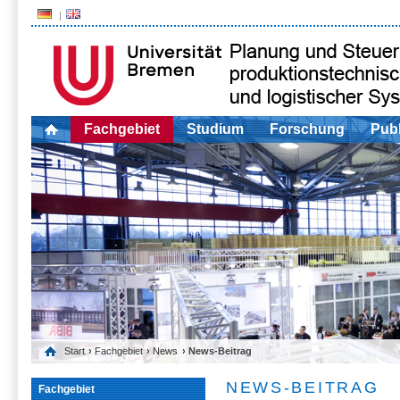
Fachgebiet
Studium
Forschung
Publ
Start
›
Fachgebiet
›
News
› News-Beitrag
NEWS-BEITRAG
Fachgebiet