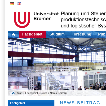
Fachgebiet
Studium
Forschung
Publ
Start
›
Fachgebiet
›
News
› News-Beitrag
NEWS-BEITRAG
Fachgebiet