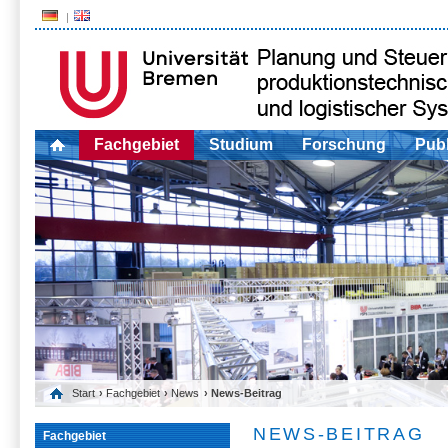
Fachgebiet
Studium
Forschung
Publ
Start
›
Fachgebiet
›
News
› News-Beitrag
NEWS-BEITRAG
Fachgebiet