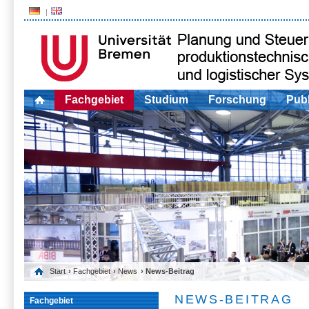
Fachgebiet
Studium
Forschung
Publ
Start
›
Fachgebiet
›
News
› News-Beitrag
NEWS-BEITRAG
Fachgebiet