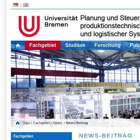
Fachgebiet
Studium
Forschung
Publ
Start
›
Fachgebiet
›
News
› News-Beitrag
NEWS-BEITRAG
Fachgebiet