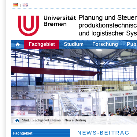
Fachgebiet
Studium
Forschung
Publ
Start
›
Fachgebiet
›
News
› News-Beitrag
NEWS-BEITRAG
Fachgebiet