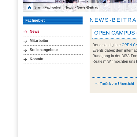
Start
›
Fachgebiet
›
News
› News-Beitrag
NEWS-BEITR
Fachgebiet
OPEN CAMPUS der
News
Mitarbeiter
Der erste digitale
OPEN C
Stellenangebote
Events dabei: dem internat
Rundgang in der BIBA-Forsch
Kontakt
Reales". Wir möchten uns 
<- Zurück zur Übersicht