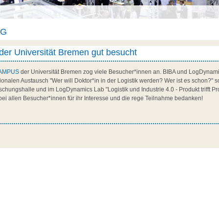
AG
 Universität Bremen gut besucht
AMPUS
der Universität Bremen zog viele Besucher*innen an. BIBA und LogDynami
ionalen Austausch "Wer will Doktor*in in der Logistik werden? Wer ist es schon?" s
ungshalle und im LogDynamics Lab "Logistik und Industrie 4.0 - Produkt trifft Proze
bei allen Besucher*innen für ihr Interesse und die rege Teilnahme bedanken!