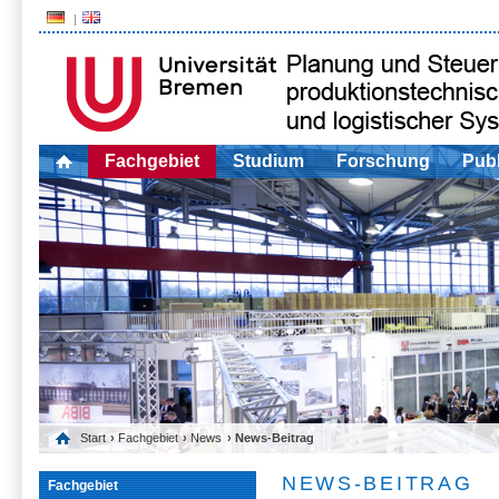
Fachgebiet
Studium
Forschung
Publ
Start
›
Fachgebiet
›
News
› News-Beitrag
NEWS-BEITRAG
Fachgebiet