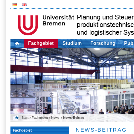
Fachgebiet
Studium
Forschung
Publ
Start
›
Fachgebiet
›
News
› News-Beitrag
NEWS-BEITRAG
Fachgebiet