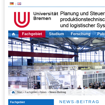
Fachgebiet
Studium
Forschung
Publ
Start
›
Fachgebiet
›
News
› News-Beitrag
NEWS-BEITRAG
Fachgebiet