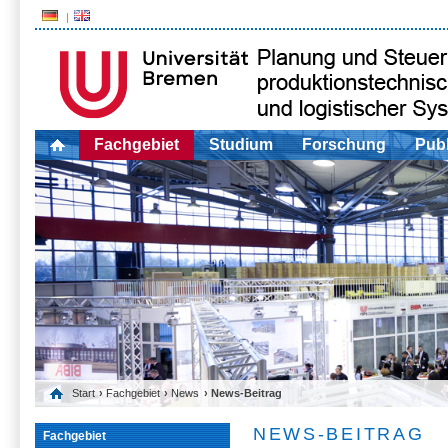
Fachgebiet
Studium
Forschung
Publ
Start
›
Fachgebiet
›
News
› News-Beitrag
NEWS-BEITRAG
Fachgebiet