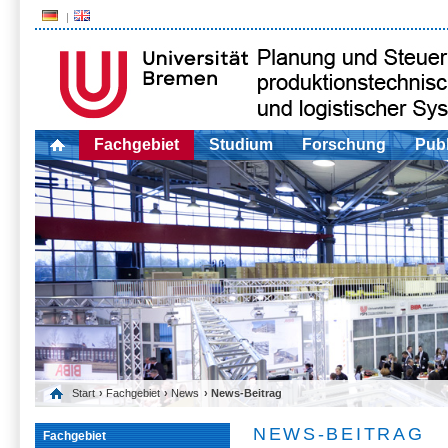
Fachgebiet
Studium
Forschung
Publ
Start
›
Fachgebiet
›
News
› News-Beitrag
NEWS-BEITRAG
Fachgebiet