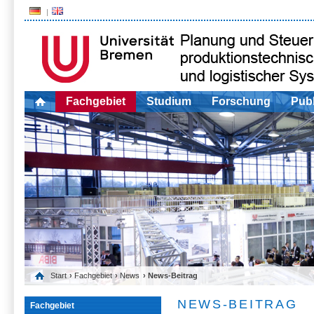
Fachgebiet
Studium
Forschung
Publ
Start
›
Fachgebiet
›
News
› News-Beitrag
NEWS-BEITRAG
Fachgebiet