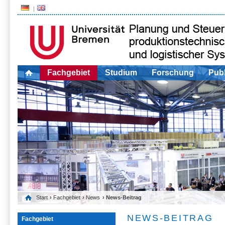
Fachgebiet
Studium
Forschung
Publ
Start
›
Fachgebiet
›
News
› News-Beitrag
NEWS-BEITRAG
Fachgebiet