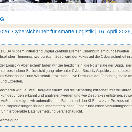
AG
026: Cybersicherheit für smarte Logistik | 16. April 2026,
das BIBA mit dem Mittelstand Digital Zentrum Bremen Oldenburg am bundesweiten Ta
chselnden Themenschwerpunkten. 2026 wird der Fokus auf die Cybersicherheit in de
der Logistik? Aber sicher!” laden wir Sie herzlich ein, die Potenziale der Digitalisi
k unter besonderer Berücksichtigung relevanter Cyber Security Aspekte zu entdecken
us Wissenschaft und Wirtschaft, praxisnahe Live Demos in der Forschungshalle d
 und Experten.
rieren wir u.a., wie Energieresilienz und die Sicherung kritischer Infrastrukturen 
stikumgebungen erkannt und analysiert werden und wie Deepfakes entstehen, sow
n. Außerdem zeigen wir automatisiertes Fahren und den KI-Einsatz zur Prozessopti
Gabelstaplerlösungen für den innerbetrieblichen Einsatz und einen Verwaltungssch
e für interoperable Datenvernetzung veranschaulicht.
d Anmeldung