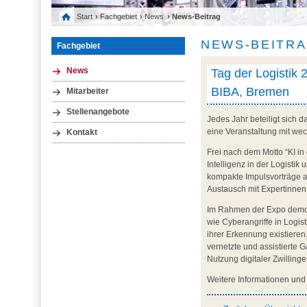
Start
›
Fachgebiet
›
News
› News-Beitrag
NEWS-BEITR
Fachgebiet
Tag der Logistik 2
News
BIBA, Bremen
Mitarbeiter
Stellenangebote
Jedes Jahr beteiligt sich 
eine Veranstaltung mit we
Kontakt
Frei nach dem Motto “KI in 
Intelligenz in der Logisti
kompakte Impulsvorträge a
Austausch mit Expertinnen
Im Rahmen der Expo demonst
wie Cyberangriffe in Logi
ihrer Erkennung existiere
vernetzte und assistierte 
Nutzung digitaler Zwilling
Weitere Informationen un