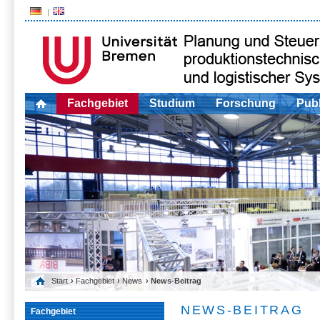
Fachgebiet
Studium
Forschung
Publ
Start
›
Fachgebiet
›
News
› News-Beitrag
NEWS-BEITRAG
Fachgebiet