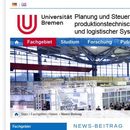
Fachgebiet
Studium
Forschung
Publ
Start
›
Fachgebiet
›
News
› News-Beitrag
NEWS-BEITRAG
Fachgebiet