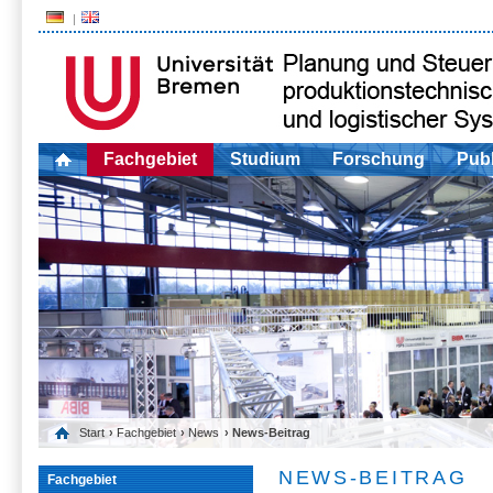
Fachgebiet
Studium
Forschung
Publ
Start
›
Fachgebiet
›
News
› News-Beitrag
NEWS-BEITRAG
Fachgebiet