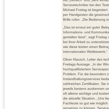
Als „hilfreich“ und „sehr ei
Servicetechniker bei den Tes
Michael Freitag ist begeister
per Handgesten die gewünscht
Brille rufen. „Die Bedienung is
„Das ist erneut ein guter Beleg
Informations- und Kommunikati
gestalten lässt“, sagt Freita
bei ihrer Arbeit zu unterstütz
wie diese leisten einen Beit
internationalen Wettbewerb.“
Oliver Klausch, Leiter des t
Freitags Aussage. „In der Wi
hochqualifiziertem Serviceper
Problem. Für die besonders z
Instandhaltungsservices bedarf
zahlreichen Zertifikaten. Sie
jeweils bestens auskennen un
oft alleine wichtige und koste
die aktuelle Situation. „Uns l
Fachleute so gut wie möglich 
versetzen zu können, Service