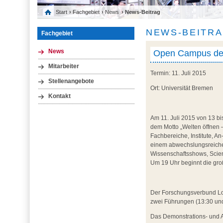
Start
›
Fachgebiet
›
News
› News-Beitrag
NEWS-BEITR
Fachgebiet
Open Campus de
News
Mitarbeiter
Termin: 11. Juli 2015
Stellenangebote
Ort: Universität Bremen
Kontakt
Am 11. Juli 2015 von 13 b
dem Motto „Welten öffnen –
Fachbereiche, Institute, A
einem abwechslungsreich
Wissenschaftsshows, Scienc
Um 19 Uhr beginnt die gro
Der Forschungsverbund Log
zwei Führungen (13:30 und
Das Demonstrations- und A