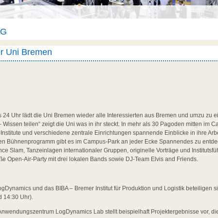
AG
r Uni Bremen
is 24 Uhr lädt die Uni Bremen wieder alle Interessierten aus Bremen und umzu z
 Wissen teilen“ zeigt die Uni was in ihr steckt. In mehr als 30 Pagoden mitten im
n-Institute und verschiedene zentrale Einrichtungen spannende Einblicke in ihre Ar
en Bühnenprogramm gibt es im Campus-Park an jeder Ecke Spannendes zu entde
e Slam, Tanzeinlagen internationaler Gruppen, originelle Vorträge und Institutsf
ße Open-Air-Party mit drei lokalen Bands sowie DJ-Team Elvis and Friends.
Dynamics und das BIBA – Bremer Institut für Produktion und Logistik beteiligen
 14:30 Uhr).
nwendungszentrum LogDynamics Lab stellt beispielhaft Projektergebnisse vor, di