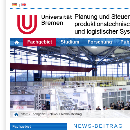
Fachgebiet
Studium
Forschung
Publ
Start
›
Fachgebiet
›
News
› News-Beitrag
NEWS-BEITRAG
Fachgebiet