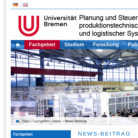
Fachgebiet
Studium
Forschung
Publ
Start
›
Fachgebiet
›
News
› News-Beitrag
NEWS-BEITRAG
Fachgebiet