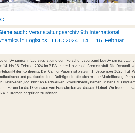
AG
iehe auch: Veranstaltungsarchiv 9th International
amics in Logistics - LDIC 2024 | 14. – 16. Februar
nce on Dynamics in Logistics ist eine vom Forschungsverbund LogDynamics etablier
m 14. bis 16. Februar 2024 im BIBA an der Universität Bremen statt. Die Dynamik v
ttelpunkt der Konferenz. Der Call for Papers ist bis zum 1. September 2023 (Full P
methodische und praxisorientierte Beiträge ein, die sich mit der Modellierung, Pla
n Lieferketten, logistischen Netzwerken, Produktionssystemen, Materialflusssyst
 ein Forum für die Diskussion von Fortschritten auf diesem Gebiet. Wir freuen uns 
2024 in Bremen begrüßen zu können!