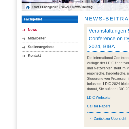
Start
›
Fachgebiet
›
News
› News-Beitrag
NEWS-BEITR
Fachgebiet
Veranstaltungen S
News
Conference on Dyn
Mitarbeiter
2024, BIBA
Stellenangebote
Kontakt
Die International Confere
Auflage der LDIC findet vo
und Netzwerken steht im Mi
empirische, theoretische, 
Steuerung von Prozessen i
befassen. LDIC 2024 bietet
darauf, Sie auf der LDIC 
LDIC Webseite
Call for Papers
<- Zurück zur Übersicht