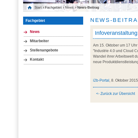
Start
›
Fachgebiet
›
News
› News-Beitrag
NEWS-BEITR
Fachgebiet
Infoveranstaltung
News
Mitarbeiter
Am 15. Oktober um 17 Uhr f
Stellenangebote
"Industrie 4.0 und Cloud C
Wandel ihrer Arbeitswelt d
Kontakt
neue Produktdienstleistunge
i2b-Portal
, 8. Oktober 201
<- Zurück zur Übersicht