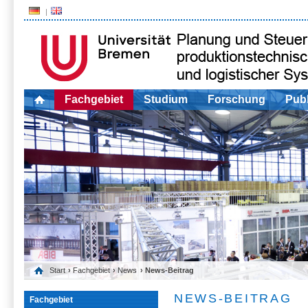
Fachgebiet
Studium
Forschung
Publ
Start
›
Fachgebiet
›
News
› News-Beitrag
NEWS-BEITRAG
Fachgebiet