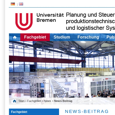
Fachgebiet
Studium
Forschung
Publ
Start
›
Fachgebiet
›
News
› News-Beitrag
NEWS-BEITRAG
Fachgebiet