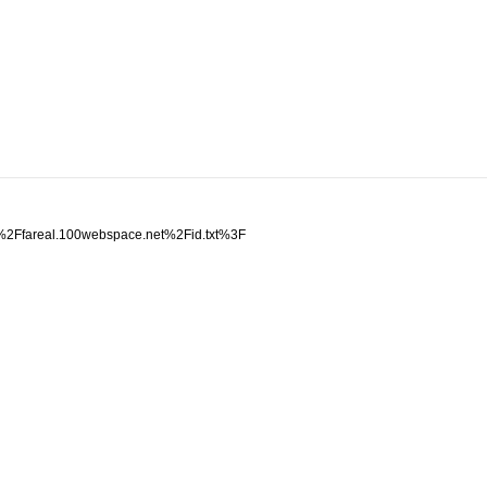
ce%2Ffareal.100webspace.net%2Fid.txt%3F