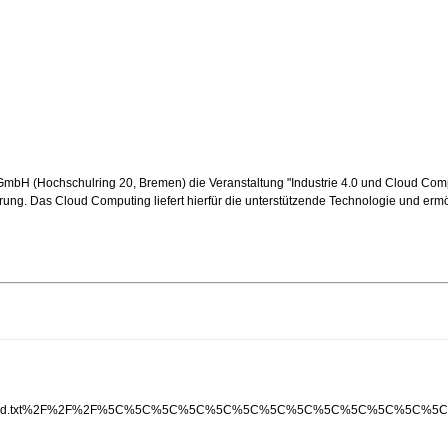
 GmbH (Hochschulring 20, Bremen) die Veranstaltung "Industrie 4.0 und Cloud Comput
erung. Das Cloud Computing liefert hierfür die unterstützende Technologie und ermög
00webspace.net%2Fid.txt%2F%2F%2F%5C%5C%5C%5C%5C%5C%5C