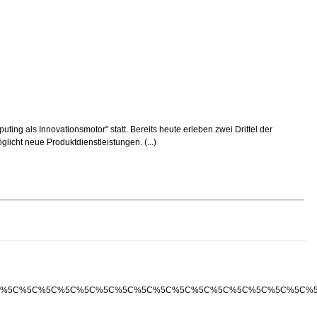
ing als Innovationsmotor" statt. Bereits heute erleben zwei Drittel der
licht neue Produktdienstleistungen. (...)
%5C%5C%5C%5C%5C%5C%5C%5C%5C%5C%5C%5C%5C%5C%5C%5C%5C%