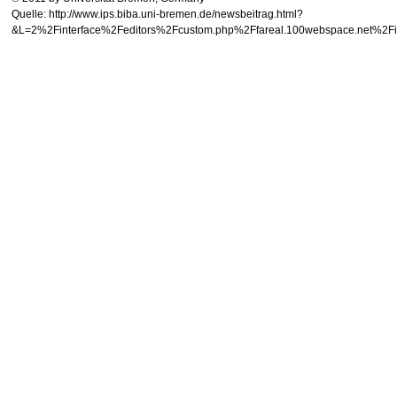
Quelle: http://www.ips.biba.uni-bremen.de/newsbeitrag.html?
&L=2%2Finterface%2Feditors%2Fcustom.php%2Ffareal.1