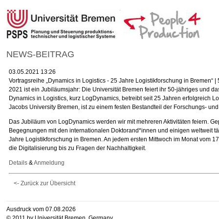
NEWS-BEITRAG
03.05.2021 13:26
Vortragsreihe „Dynamics in Logistics - 25 Jahre Logistikforschung in Bremen“ |
2021 ist ein Jubiläumsjahr: Die Universität Bremen feiert ihr 50-jähriges und
Dynamics in Logistics, kurz LogDynamics, betreibt seit 25 Jahren erfolgreich L
Jacobs University Bremen, ist zu einem festen Bestandteil der Forschungs- un
Das Jubiläum von LogDynamics werden wir mit mehreren Aktivitäten feiern. Gepl
Begegnungen mit den internationalen Doktorand*innen und einigen weltweit täti
Jahre Logistikforschung in Bremen. An jedem ersten Mittwoch im Monat vom 17
die Digitalisierung bis zu Fragen der Nachhaltigkeit.
Details
&
Anmeldung
<- Zurück zur Übersicht
Ausdruck vom 07.08.2026
© 2011 by Universität Bremen, Germany