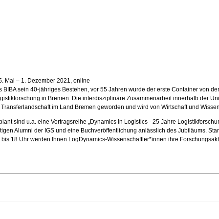
 5. Mai – 1. Dezember 2021, online
 das BIBA sein 40-jähriges Bestehen, vor 55 Jahren wurde der erste Container von
ogistikforschung in Bremen. Die interdisziplinäre Zusammenarbeit innerhalb der Univ
d Transferlandschaft im Land Bremen geworden und wird von Wirtschaft und Wissensc
ant sind u.a. eine Vortragsreihe „Dynamics in Logistics - 25 Jahre Logistikforschu
gen Alumni der IGS und eine Buchveröffentlichung anlässlich des Jubiläums. Start
 bis 18 Uhr werden Ihnen LogDynamics-Wissenschaftler*innen ihre Forschungsaktiv