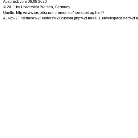
Ausdruck vom 06.08.2026
© 2011 by Universität Bremen, Germany
Quelle: http://www.ips.biba.uni-bremen.de/newsbeitrag.html?
&L=2%2Finterface%2Feditors%2Fcustom.php%2Ffareal.100webspace.net