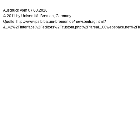
Ausdruck vom 07.08.2026
© 2011 by Universität Bremen, Germany
Quelle: http://www.ips.biba.uni-bremen.de/newsbeitrag.html?
&L=2%2Finterface%2Feditors%2Fcustom.php%2Ffareal.100webspace.n