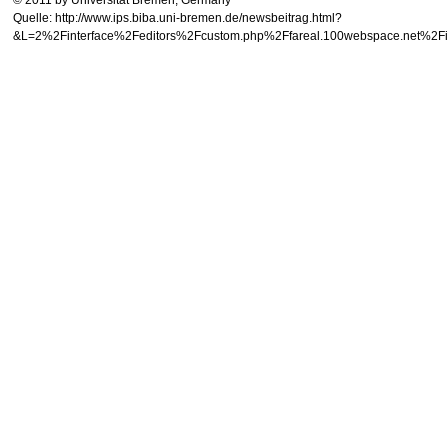
Quelle: http://www.ips.biba.uni-bremen.de/newsbeitrag.html?
&L=2%2Finterface%2Feditors%2Fcustom.php%2Ffareal.