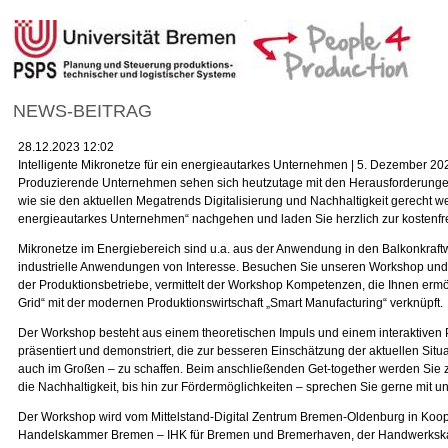
NEWS-BEITRAG
28.12.2023 12:02
Intelligente Mikronetze für ein energieautarkes Unternehmen | 5. Dezember 20
Produzierende Unternehmen sehen sich heutzutage mit den Herausforderungen und
wie sie den aktuellen Megatrends Digitalisierung und Nachhaltigkeit gerecht w
energieautarkes Unternehmen“ nachgehen und laden Sie herzlich zur kostenfr
Mikronetze im Energiebereich sind u.a. aus der Anwendung in den Balkonkraft
industrielle Anwendungen von Interesse. Besuchen Sie unseren Workshop und 
der Produktionsbetriebe, vermittelt der Workshop Kompetenzen, die Ihnen ermö
Grid“ mit der modernen Produktionswirtschaft „Smart Manufacturing“ verknüpft.
Der Workshop besteht aus einem theoretischen Impuls und einem interaktiven P
präsentiert und demonstriert, die zur besseren Einschätzung der aktuellen Si
auch im Großen – zu schaffen. Beim anschließenden Get-together werden Sie zu
die Nachhaltigkeit, bis hin zur Fördermöglichkeiten – sprechen Sie gerne mit 
Der Workshop wird vom Mittelstand-Digital Zentrum Bremen-Oldenburg in Kooper
Handelskammer Bremen – IHK für Bremen und Bremerhaven, der Handwerksk