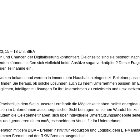
23, 15 – 18 Uhr, BIBA
 Chancen der Digitalisierung konfrontiert. Gleichzeitig sind sie bestrebt, nachha
erden können. Ließen sich vielleicht beide Ansätze sogar verknüpfen? Dieser Frage
eien Teilnahme ein.
werken bekannt und werden in immer mehr Haushalten eingesetzt. Bei einer passen
finden Sie heraus, ob solche Lösungen auch zu Ihrem Unternehmen passen. Im Ei
glichen, intelligente Lösungen für Ihr Unternehmen zu entwickeln und umzusetzen
raxisteil, in dem Sie in unserer Lernfabrik die Möglichkeit haben, selbst energi
tuation im Unternehmen aus energetischer Sicht beitragen, um einen Wandel hin z
dem die Gelegenheit haben, sich über individuelle Unterstützungsangebote seitens 
uns und generieren einen maßgeschneiderten Vorteil für Ihr Unternehmen.
ation mit dem BIBA – Bremer Institut für Produktion und Logistik, dem EIT-Manuf
ammer Bremen und der RKW Bremen ausgerichtet.