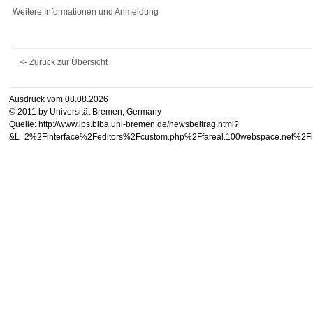
Weitere Informationen und Anmeldung
<- Zurück zur Übersicht
Ausdruck vom 08.08.2026
© 2011 by Universität Bremen, Germany
Quelle: http://www.ips.biba.uni-bremen.de/newsbeitrag.html?
&L=2%2Finterface%2Feditors%2Fcustom.php%2Ffareal.