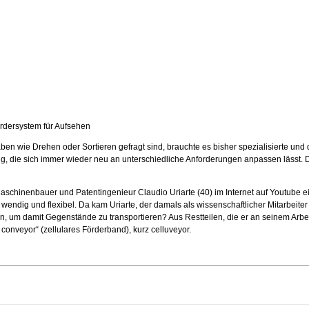
ördersystem für Aufsehen
en wie Drehen oder Sortieren gefragt sind, brauchte es bisher spezialisierte und
ung, die sich immer wieder neu an unterschiedliche Anforderungen anpassen lässt. D
er Maschinenbauer und Patentingenieur Claudio Uriarte (40) im Internet auf Youtube 
ndig und flexibel. Da kam Uriarte, der damals als wissenschaftlicher Mitarbeiter a
n, um damit Gegenstände zu transportieren? Aus Restteilen, die er an seinem Arbei
 conveyor“ (zellulares Förderband), kurz celluveyor.