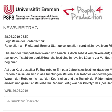
NEWS-BEITRAG
28.06.2019 08:59
Legosteine der Fördertechnik
Revolution am Fließband: Bremer Start-up cellumation sorgt mit innovativem F
Fließbänder transportieren Waren von A nach B, doch sobald komplexere Aufgab
„celluveyor“ steht der Logistikbranche jetzt eine innovative Lösung zur Verfüg
beginnen.
Auf den Kopf gestellter Fußballrobotor Ein paar Jahre ist es jetzt her, dass d
Rädern. Sie ließen sich in alle Richtungen steuern. Der Roboter war deswegen we
Warum den Roboter nicht auf den Kopf stellen und die Technik der Räder nutze
einzeln und gezielt ansteuerbaren Rädern: Fertig war der Prototyp des „cellular
WFB, 26.06.2019
<- Zurück zur Übersicht