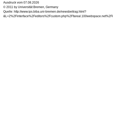
Ausdruck vom 07.08.2026
© 2011 by Universität Bremen, Germany
Quelle: http://www.ips.biba.uni-bremen.de/newsbeitrag.html?
&L=2%2Finterface%2Feditors%2Fcustom.php%2Ffareal.100web