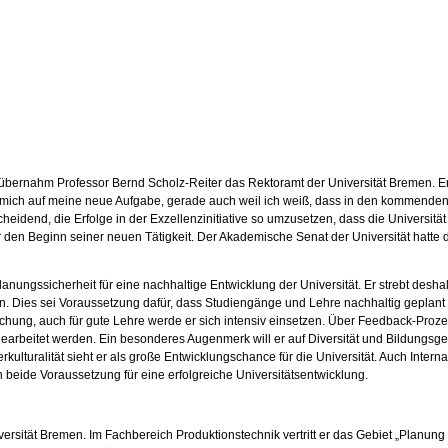
ernahm Professor Bernd Scholz-Reiter das Rektoramt der Universität Bremen. Er t
eue mich auf meine neue Aufgabe, gerade auch weil ich weiß, dass in den kommenden
heidend, die Erfolge in der Exzellenzinitiative so umzusetzen, dass die Universitä
ter den Beginn seiner neuen Tätigkeit. Der Akademische Senat der Universität hatte
lanungssicherheit für eine nachhaltige Entwicklung der Universität. Er strebt desha
an. Dies sei Voraussetzung dafür, dass Studiengänge und Lehre nachhaltig geplant 
orschung, auch für gute Lehre werde er sich intensiv einsetzen. Über Feedback-Proz
gearbeitet werden. Ein besonderes Augenmerk will er auf Diversität und Bildungsge
kulturalität sieht er als große Entwicklungschance für die Universität. Auch Intern
 beide Voraussetzung für eine erfolgreiche Universitätsentwicklung.
iversität Bremen. Im Fachbereich Produktionstechnik vertritt er das Gebiet „Planun