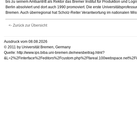
bis zu seinem Amtsantritt als Rektor das Bremer Institut für Produktion und Log
Berlin absolviert und dort auch 1990 promoviert. Die erste Universitätsprofess
Bremen. Auch überregional hat Scholz-Reiter Verantwortung im nationalen W
<- Zurück zur Übersicht
Ausdruck vom 08.08.2026
© 2011 by Universität Bremen, Germany
Quelle: http://www.ips.biba.uni-bremen.de/newsbeitrag.html?
&L=2%2Finterface%2Feditors%2Fcustom.php%2Ffareal.100web