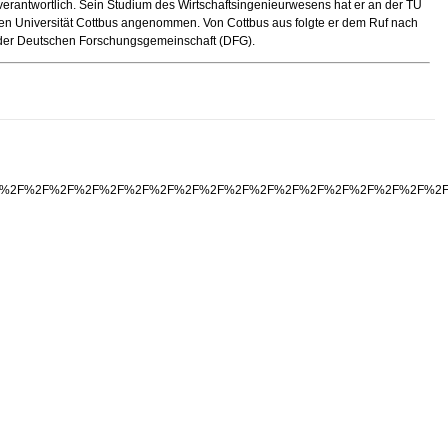
“ verantwortlich. Sein Studium des Wirtschaftsingenieurwesens hat er an der TU
ischen Universität Cottbus angenommen. Von Cottbus aus folgte er dem Ruf nach
 der Deutschen Forschungsgemeinschaft (DFG).
%2F%2F%2F%2F%2F%2F%2F%2F%2F%2F%2F%2F%2F%2F%2F%2F%2F%2F%2F