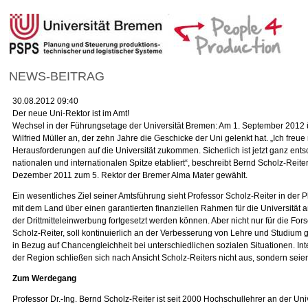
NEWS-BEITRAG
30.08.2012 09:40
Der neue Uni-Rektor ist im Amt!
Wechsel in der Führungsetage der Universität Bremen: Am 1. September 2012 üb
Wilfried Müller an, der zehn Jahre die Geschicke der Uni gelenkt hat. „Ich fr
Herausforderungen auf die Universität zukommen. Sicherlich ist jetzt ganz entsc
nationalen und internationalen Spitze etabliert“, beschreibt Bernd Scholz-Rei
Dezember 2011 zum 5. Rektor der Bremer Alma Mater gewählt.
Ein wesentliches Ziel seiner Amtsführung sieht Professor Scholz-Reiter in der P
mit dem Land über einen garantierten finanziellen Rahmen für die Universität 
der Drittmitteleinwerbung fortgesetzt werden können. Aber nicht nur für die F
Scholz-Reiter, soll kontinuierlich an der Verbesserung von Lehre und Studium 
in Bezug auf Chancengleichheit bei unterschiedlichen sozialen Situationen. Inter
der Region schließen sich nach Ansicht Scholz-Reiters nicht aus, sondern seien
Zum Werdegang
Professor Dr.-Ing. Bernd Scholz-Reiter ist seit 2000 Hochschullehrer an der Un