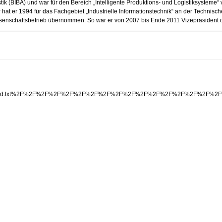
istik (BIBA) und war für den Bereich „Intelligente Produktions- und Logistiksysteme
ur hat er 1994 für das Fachgebiet „Industrielle Informationstechnik“ an der Techn
issenschaftsbetrieb übernommen. So war er von 2007 bis Ende 2011 Vizepräsident
space.net%2Fid.txt%2F%2F%2F%2F%2F%2F%2F%2F%2F%2F%2F%2F%2F