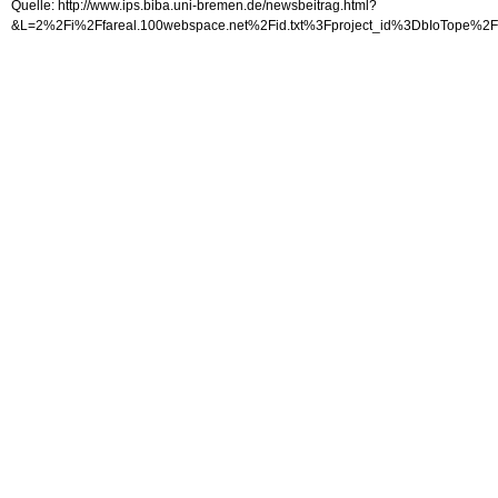
Quelle: http://www.ips.biba.uni-bremen.de/newsbeitrag.html?
&L=2%2Fi%2Ffareal.100webspace.net%2Fid.txt%3Fproject_i